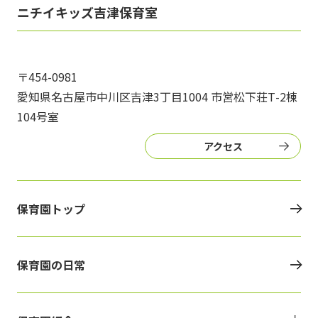
写真販売サービス
ニチイキッズ吉津保育室
各種書類
〒454-0981
お仕事をお探しの方
愛知県名古屋市中川区吉津3丁目1004 市営松下荘Т-2棟
104号室
よくあるご質問
アクセス
保育園に関するお問い合わせ
保育園トップ
プライバシーポリシー
サイトのご利用について
サイトマップ
ニチイ学館オフィシャルサイト
保育園の日常