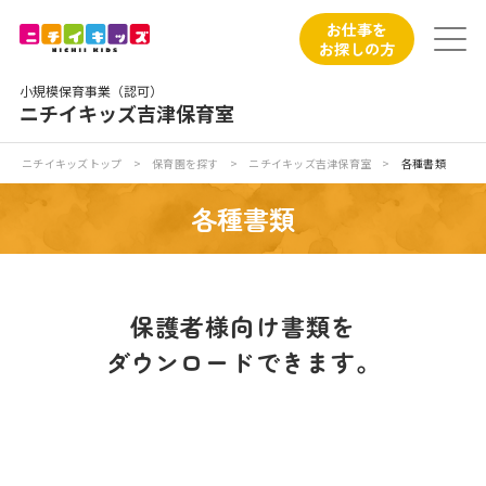
保育園トップ
お仕事を
お探しの方
保育園の日常
小規模保育事業（認可）
ニチイキッズ吉津保育室
保育園紹介
ニチイキッズトップ
>
保育園を探す
>
ニチイキッズ吉津保育室
>
各種書類
ニチイが大切にしていること
各種書類
お食事
保育園見学
保護者様向け書類を
ダウンロードできます。
入園の概要
子育てひろばのご紹介