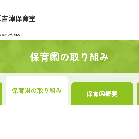
）
ズ吉津保育室
育園の日常
保育園紹介
育園の取り組み
入園の概要
育園見学
保育園の取り組み
種書類
お仕事をお探しの方
保育園の
取り組み
保育園
概要
シー
サイトのご利用について
サイトマップ
ニチイ学館オ