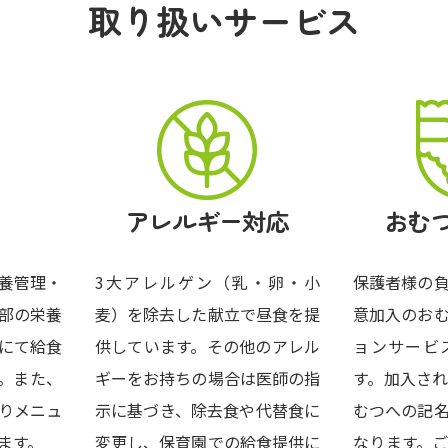
取り扱いサービス
アレルギー対応
おむ
養管理・
3大アレルゲン（乳・卵・小
保護者様の
部の栄養
麦）を除去した献立で昼食を提
意加入のお
にて給食
供しています。その他のアレル
ョンサービ
。また、
ギーをお持ちの場合は医師の指
す。加入さ
りメニュ
示に基づき、除去食や代替食に
むつへの記
ます。
変更し、保育園での給食提供に
なります。