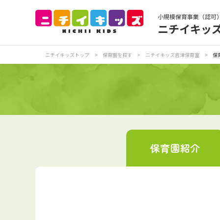
小規模保育事業（認可
ニチイキッ
保育園トップ
保
ニチイキッズトップ
>
保育園を探す
>
ニチイキッズ吉津保育室
>
保
お食事
保
各
写真販売サービス
保育園
紹介
保育園に関するお問い合わせ
プライバシーポリ