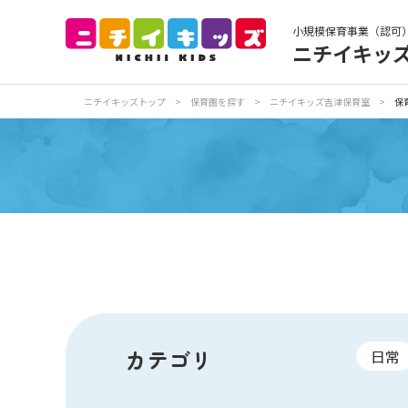
小規模保育事業（認可
ニチイキッ
保育園トップ
保
ニチイキッズトップ
>
保育園を探す
>
ニチイキッズ吉津保育室
>
保
お食事
保
各
写真販売サービス
保育園に関するお問い合わせ
カテゴリ
日常
プライバシーポリ