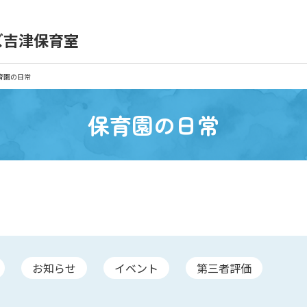
）
ズ吉津保育室
育園の日常
保育園紹介
育園の日常
入園の概要
育園見学
保育園の日常
種書類
お仕事をお探しの方
お知らせ
イベント
第三者評価
シー
サイトのご利用について
サイトマップ
ニチイ学館オ