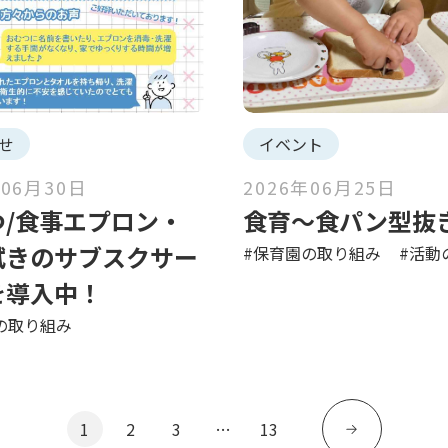
せ
イベント
年06月30日
2026年06月25日
つ/食事エプロン・
食育〜食パン型抜
拭きのサブスクサー
#保育園の取り組み
#活動
を導入中！
の取り組み
1
2
3
…
13