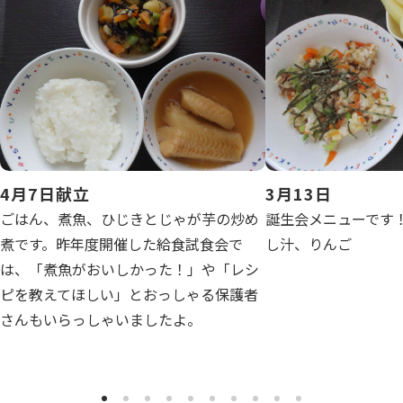
写真販売サービス
各種書類
お仕事をお探しの方
よくあるご質問
4月7日献立
3月13日
保育園に関するお問い合わせ
ごはん、煮魚、ひじきとじゃが芋の炒め
誕生会メニューです
煮です。昨年度開催した給食試食会で
し汁、りんご
は、「煮魚がおいしかった！」や「レシ
プライバシーポリシー
サイトのご利用について
サイトマップ
ニチイ学館オフィシャルサイト
ピを教えてほしい」とおっしゃる保護者
さんもいらっしゃいましたよ。