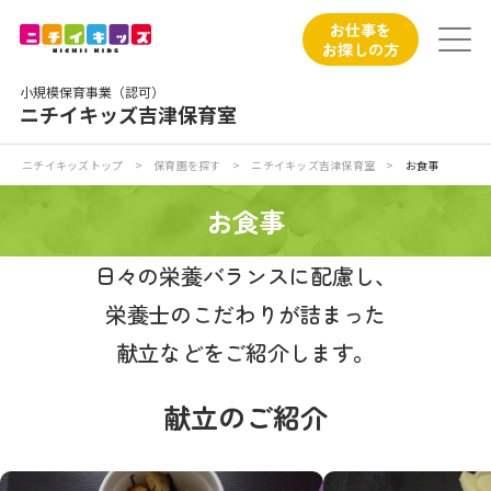
保育園トップ
お仕事を
お探しの方
保育園の日常
小規模保育事業（認可）
ニチイキッズ吉津保育室
保育園紹介
ニチイキッズトップ
>
保育園を探す
>
ニチイキッズ吉津保育室
>
お食事
ニチイが大切にしていること
お食事
お食事
日々の栄養バランスに配慮し、
栄養士のこだわりが詰まった
保育園見学
献立などをご紹介します。
入園の概要
献立のご紹介
子育てひろばのご紹介