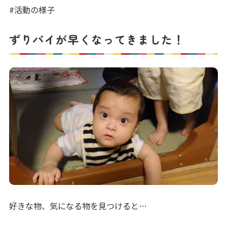
写真販売サービス
#活動の様子
各種書類
ずりバイが早くなってきました！
お仕事をお探しの方
よくあるご質問
保育園に関するお問い合わせ
プライバシーポリシー
サイトのご利用について
サイトマップ
ニチイ学館オフィシャルサイト
好きな物、気になる物を見つけると…