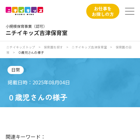
保育園トップ
お仕事を
お探しの方
保育園の日常
小規模保育事業（認可）
ニチイキッズ吉津保育室
保育園紹介
ニチイキッズトップ
>
保育園を探す
>
ニチイキッズ吉津保育室
>
保育園の日
常
>
０歳児さんの様子
ニチイが大切にしていること
日常
お食事
掲載日時：2025年08月04日
保育園見学
０歳児さんの様子
入園の概要
子育てひろばのご紹介
関連キーワード：