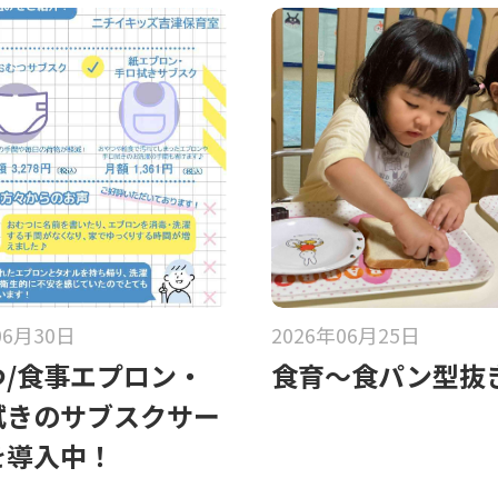
06月30日
2026年06月25日
つ/食事エプロン・
食育〜食パン型抜
拭きのサブスクサー
を導入中！