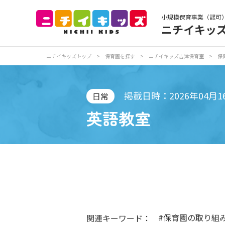
小規模保育事業（認可
ニチイキッ
保育園トップ
保
ニチイキッズトップ
>
保育園を探す
>
ニチイキッズ吉津保育室
>
保
お食事
保
掲載日時：2026年04月1
日常
英語教室
各
写真販売サービス
保育園に関するお問い合わせ
#保育園の取り組
関連キーワード：
プライバシーポリ